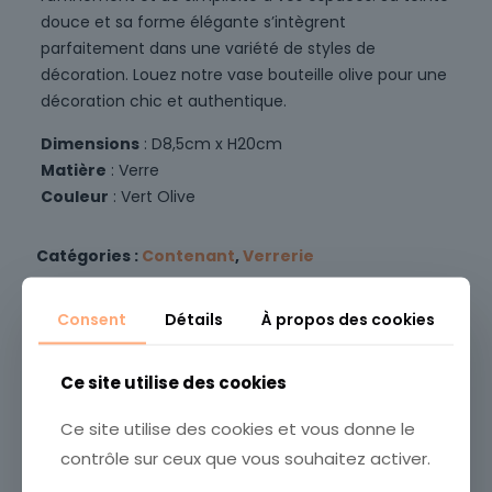
douce et sa forme élégante s’intègrent
parfaitement dans une variété de styles de
décoration. Louez notre vase bouteille olive pour une
décoration chic et authentique.
Dimensions
: D8,5cm x H20cm
Matière
: Verre
Couleur
: Vert Olive
Catégories :
Contenant
,
Verrerie
UGS :
100036
Consent
Détails
À propos des cookies
Vous aimerez peut-être aussi…
Ce site utilise des cookies
Ce site utilise des cookies et vous donne le
contrôle sur ceux que vous souhaitez activer.