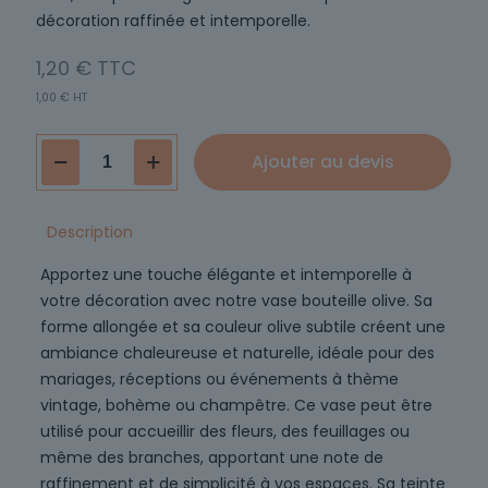
décoration raffinée et intemporelle.
1,20
€
1,00
€
HT
quantité
Ajouter au devis
de
Vase
bouteille
Description
OLIVE
Apportez une touche élégante et intemporelle à
votre décoration avec notre vase bouteille olive. Sa
forme allongée et sa couleur olive subtile créent une
ambiance chaleureuse et naturelle, idéale pour des
mariages, réceptions ou événements à thème
vintage, bohème ou champêtre. Ce vase peut être
utilisé pour accueillir des fleurs, des feuillages ou
même des branches, apportant une note de
raffinement et de simplicité à vos espaces. Sa teinte