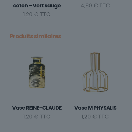
sur
coton – Vert sauge
4,80
€
la
1,20
€
page
du
produit
Produits similaires
Vase REINE-CLAUDE
Vase M PHYSALIS
1,20
€
1,20
€