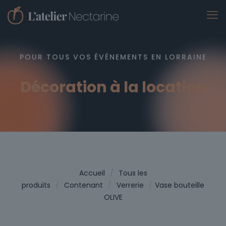
POUR TOUS VOS ÉVÉNEMENTS EN LORRAINE
Décoration à la location
Accueil
/
Tous les
produits
/
Contenant
/
Verrerie
/
Vase bouteille
OLIVE