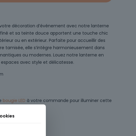
 votre décoration d’événement avec notre lanterne
affiné et sa teinte douce apportent une touche chic
ntérieur ou en extérieur. Parfaite pour accueillir des
ère tamisée, elle s’intègre harmonieusement dans
antiques ou modernes. Louez notre lanterne en
 espaces avec style et délicatesse.
cm
ne
bougie LED
à votre commande pour illuminer cette
cookies
erne