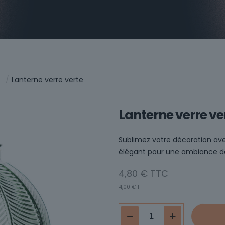
e
/
Lanterne verre verte
Lanterne verre ve
Sublimez votre décoration ave
élégant pour une ambiance d
4,80
€
4,00
€
HT
quantité
de