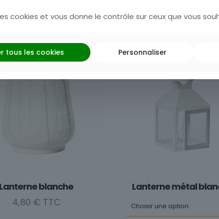
UGS :
200044
 des cookies et vous donne le contrôle sur ceux que vous souh
r tous les cookies
Personnaliser
Lanterne blanche
Lanterne métal bla
4,80
€