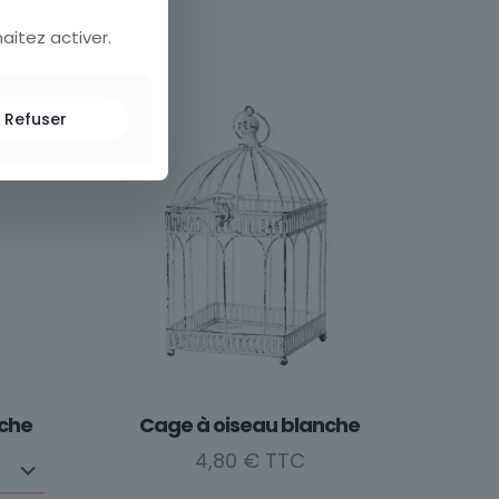
aitez activer.
Refuser
nche
Cage à oiseau blanche
4,80
€