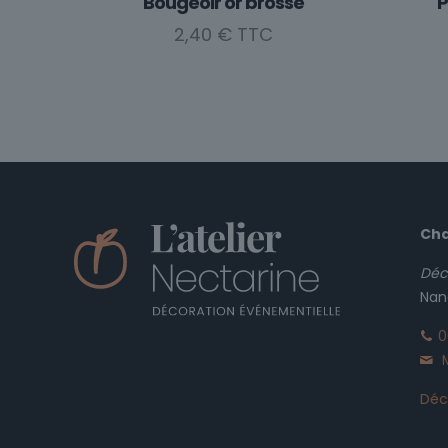
Bougeoir or brossé
2,40
€
Cha
Déc
Nan
0
M
Déco