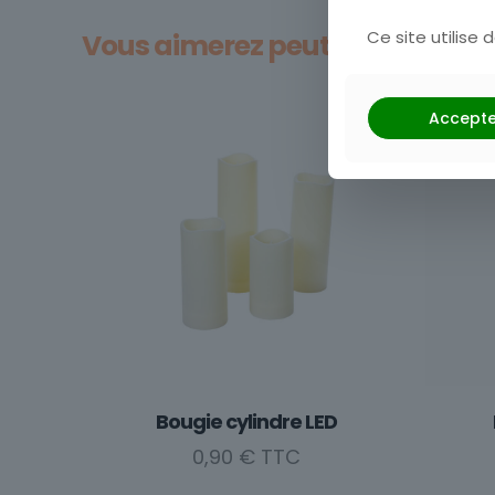
Ce site utilise
Vous aimerez peut-être aussi…
Accepte
Bougie cylindre LED
0,90
€