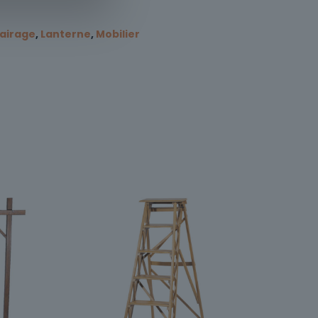
lairage
,
Lanterne
,
Mobilier