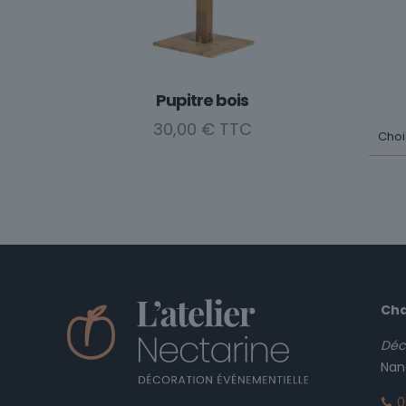
Pupitre bois
30,00
€
Cha
Déc
Nan
0