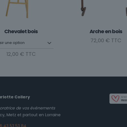
Chevalet bois
Arche en bois
72,00
€
12,00
€
Ce
produit
a
plusieurs
variations.
Les
rlotte Collery
options
oratrice de vos événements
peuvent
cy, Metz et partout en Lorraine
être
choisies
6 43 53 53 84