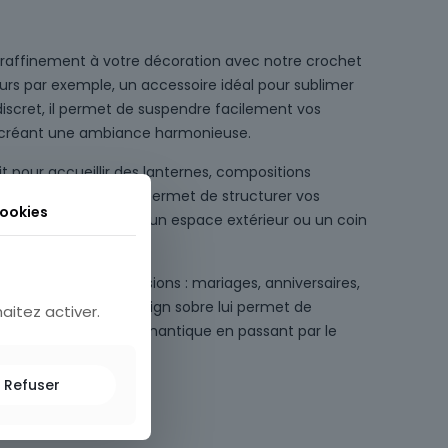
 raffinement à votre décoration avec notre crochet
eurs par exemple, un accessoire idéal pour sublimer
iscret, il permet de suspendre facilement vos
 créant une ambiance harmonieuse.
it pour accueillir des lanternes, compositions
s objets décoratifs. Il permet de structurer vos
cookies
 allée de cérémonie, un espace extérieur ou un coin
à de nombreuses occasions : mariages, anniversaires,
essionnels. Son design sobre lui permet de
aitez activer.
tyles, du bohème au romantique en passant par le
Refuser