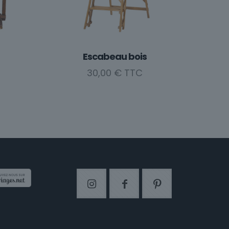
Escabeau bois
30,00
€