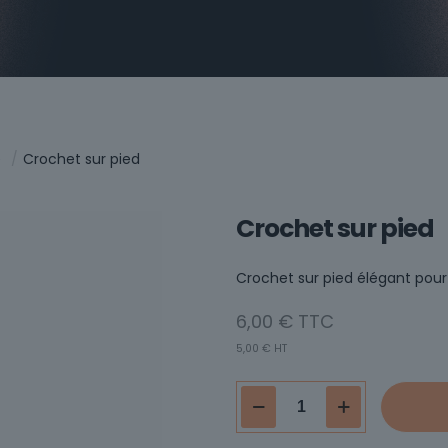
e
/
Crochet sur pied
Crochet sur pied
Crochet sur pied élégant pour
6,00
€
5,00
€
HT
quantité
de
Crochet