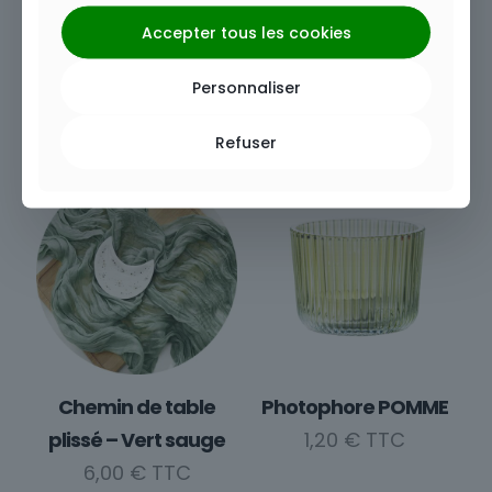
Accepter tous les cookies
Vase bouteille OLIVE
Serviette gaze de
Personnaliser
1,20
€
coton – Vert sauge
1,20
€
Refuser
Chemin de table
Photophore POMME
plissé – Vert sauge
1,20
€
6,00
€