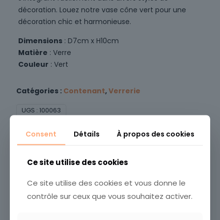
décoration. Louez notre vase cône vert pour une
décoration chic et harmonieuse.
Dimensions
: D7cm x H10cm
Matière
: Verre
Couleur
: Vert
Catégories :
Contenant
,
Verrerie
UGS :
100063
Vous aimerez peut-être aussi…
Consent
Détails
À propos des cookies
Ce site utilise des cookies
Ce site utilise des cookies et vous donne le
contrôle sur ceux que vous souhaitez activer.