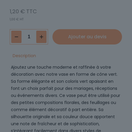
1,20
€
1,00
€
HT
quantité
Ajouter au devis
de
Vase
COROSSOL
Description
Ajoutez une touche moderne et raffinée à votre
décoration avec notre vase en forme de cône vert.
Sa forme élégante et son coloris vert apaisant en
font un choix parfait pour des mariages, réceptions
ou événements divers. Ce vase peut être utilisé pour
des petites compositions florales, des feuillages ou
comme élément décoratif à part entière. Sa
silhouette originale et sa couleur douce apportent
une note de fraîcheur et de sophistication,
s’intégrant facilement dans divers styles de