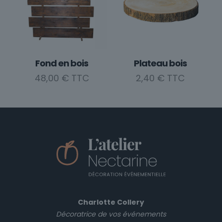
Fond en bois
Plateau bois
48,00
€
2,40
€
Charlotte Collery
Décoratrice de vos événements