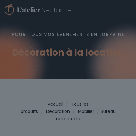
POUR TOUS VOS ÉVÉNEMENTS EN LORRAINE
Décoration à la location
Accueil
/
Tous les
produits
/
Décoration
/
Mobilier
/
Bureau
rétractable