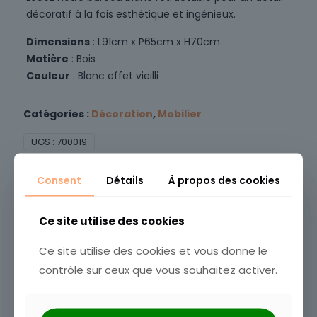
décoratif à la fois esthétique et ingénieux.
Dimensions
: L91cm x P65cm x H70cm
Matière
: Bois
Couleur
: Blanc effet vieilli
Catégories :
Décoration
,
Mobilier
UGS :
700019
Vous aimerez peut-être aussi…
Consent
Détails
À propos des cookies
Ce site utilise des cookies
Ce site utilise des cookies et vous donne le
contrôle sur ceux que vous souhaitez activer.