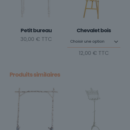
Les
options
peuvent
être
choisies
Petit bureau
Chevalet bois
sur
30,00
€
la
page
12,00
€
du
Ce
produit
produit
Produits similaires
a
plusieurs
variations.
Les
options
peuvent
être
choisies