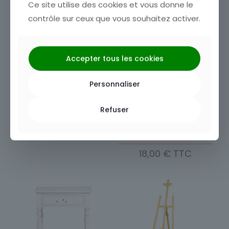
Ce site utilise des cookies et vous donne le
contrôle sur ceux que vous souhaitez activer.
Accepter tous les cookies
Personnaliser
Cadre or incliné
Sellette dorée multi-
Refuser
2,40
€
taille
18,00
€
Ce
produit
a
plusieurs
variations.