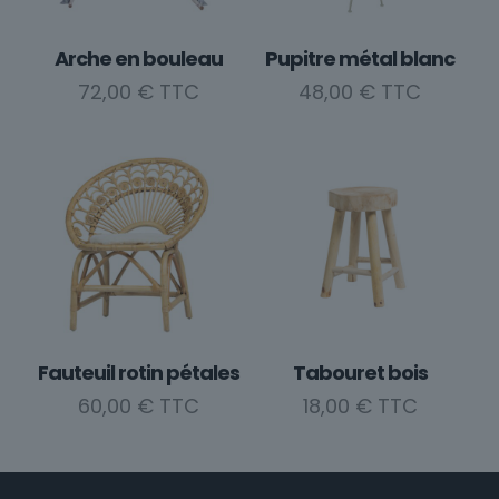
sur
la
Arche en bouleau
Pupitre métal blanc
page
du
72,00
€
48,00
€
produit
Fauteuil rotin pétales
Tabouret bois
60,00
€
18,00
€