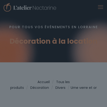
POUR TOUS VOS ÉVÉNEMENTS EN LORRAINE
Décoration à la location
Accueil
/
Tous les
produits
/
Décoration
/
Divers
/
Urne verre et or