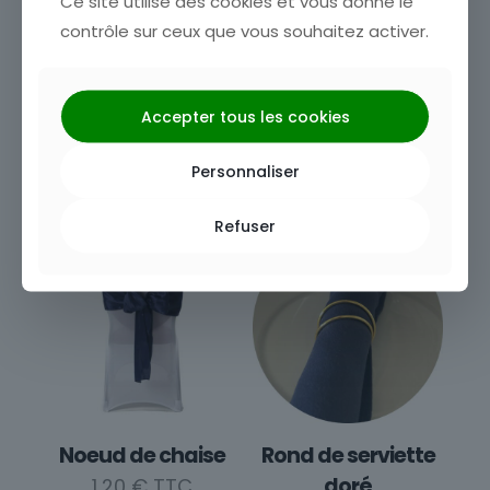
Ce site utilise des cookies et vous donne le
contrôle sur ceux que vous souhaitez activer.
Drapé de chaise
Nappe de mange-
Accepter tous les cookies
debout
6,00
€
15,60
€
Personnaliser
Refuser
Noeud de chaise
Rond de serviette
doré
1,20
€