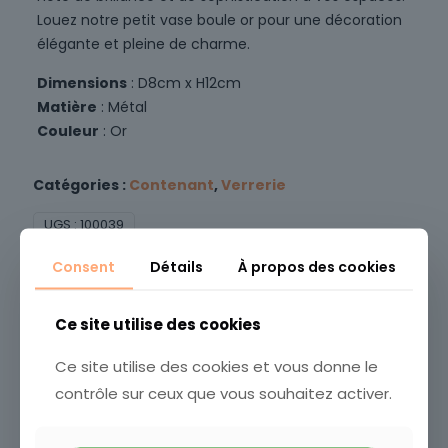
Louez notre petit vase boule or pour une décoration
élégante et pleine de charme.
Dimensions
: D8cm x H12cm
Matière
: Métal
Couleur
: Or
Catégories :
Contenant
,
Verrerie
UGS :
100039
Vous aimerez peut-être aussi…
Consent
Détails
À propos des cookies
Ce site utilise des cookies
Ce site utilise des cookies et vous donne le
contrôle sur ceux que vous souhaitez activer.