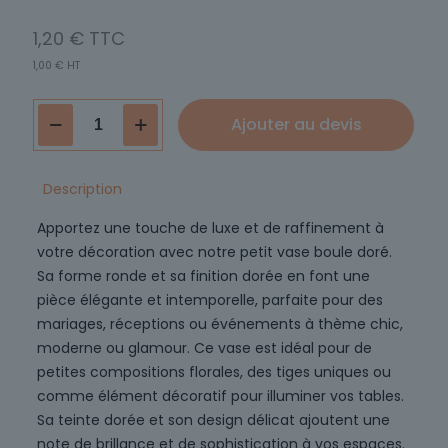
1,20
€
1,00
€
HT
quantité
Ajouter au devis
de
Vase
MIRABELLE
Description
Apportez une touche de luxe et de raffinement à
votre décoration avec notre petit vase boule doré.
Sa forme ronde et sa finition dorée en font une
pièce élégante et intemporelle, parfaite pour des
mariages, réceptions ou événements à thème chic,
moderne ou glamour. Ce vase est idéal pour de
petites compositions florales, des tiges uniques ou
comme élément décoratif pour illuminer vos tables.
Sa teinte dorée et son design délicat ajoutent une
note de brillance et de sophistication à vos espaces.