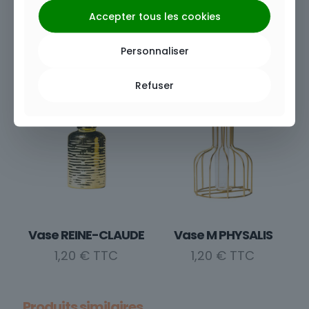
Accepter tous les cookies
Bougeoir doré
Vase L PHYSALIS
Personnaliser
2,40
€
2,40
€
Refuser
Vase REINE-CLAUDE
Vase M PHYSALIS
1,20
€
1,20
€
Produits similaires