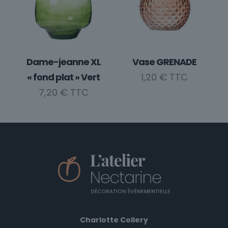
Les
options
peuvent
être
choisies
Dame-jeanne XL
Vase GRENADE
sur
« fond plat » Vert
1,20
€
la
7,20
€
page
du
produit
Charlotte Collery