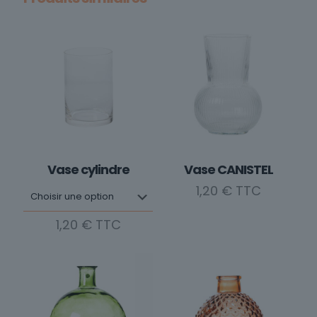
Vase cylindre
Vase CANISTEL
1,20
€
1,20
€
Ce
produit
a
plusieurs
variations.