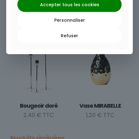
Accepter tous les cookies
Vase M PHYSALIS
Vase REINE-CLAUDE
Personnaliser
1,20
€
1,20
€
Refuser
Bougeoir doré
Vase MIRABELLE
2,40
€
1,20
€
Produits similaires