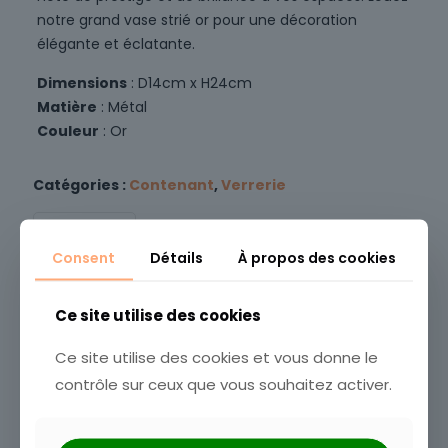
notre grand vase strié or pour une décoration
élégante et éclatante.
Dimensions
: D14cm x H24cm
Matière
: Métal
Couleur
: Or
Catégories :
Contenant
,
Verrerie
UGS :
100042
Consent
Détails
À propos des cookies
Vous aimerez peut-être aussi…
Ce site utilise des cookies
Ce site utilise des cookies et vous donne le
contrôle sur ceux que vous souhaitez activer.