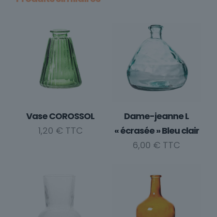
Vase COROSSOL
Dame-jeanne L
1,20
€
« écrasée » Bleu clair
6,00
€