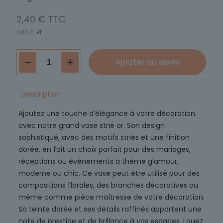
2,40
€
2,00
€
HT
quantité
Ajouter au devis
de
Vase
L
Description
PHYSALIS
Ajoutez une touche d’élégance à votre décoration
avec notre grand vase strié or. Son design
sophistiqué, avec des motifs striés et une finition
dorée, en fait un choix parfait pour des mariages,
réceptions ou événements à thème glamour,
moderne ou chic. Ce vase peut être utilisé pour des
compositions florales, des branches décoratives ou
même comme pièce maîtresse de votre décoration.
Sa teinte dorée et ses détails raffinés apportent une
note de prestige et de brillance à vos espaces. Louez