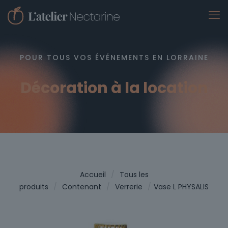
POUR TOUS VOS ÉVÉNEMENTS EN LORRAINE
Décoration à la location
Accueil
/
Tous les
produits
/
Contenant
/
Verrerie
/
Vase L PHYSALIS