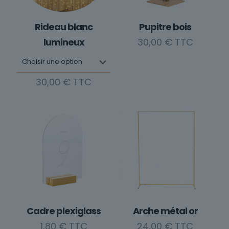
Rideau blanc
Pupitre bois
lumineux
30,00
€
30,00
€
Ce
produit
a
plusieurs
variations.
Les
options
peuvent
être
choisies
Cadre plexiglass
Arche métal or
sur
1,80
€
24,00
€