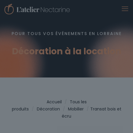
POUR TOUS VOS ÉVÉNEMENTS EN LORRAINE
Décoration à la location
Accueil
/
Tous les
produits
/
Décoration
/
Mobilier
/
Transat bois et
écru