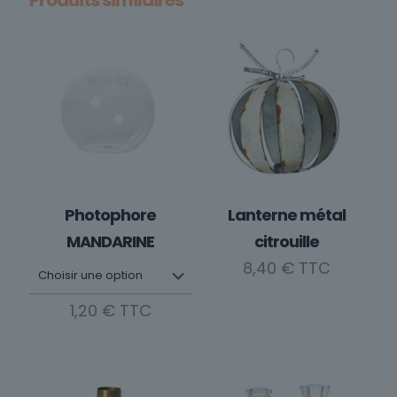
Photophore
Lanterne métal
MANDARINE
citrouille
8,40
€
1,20
€
Ce
produit
a