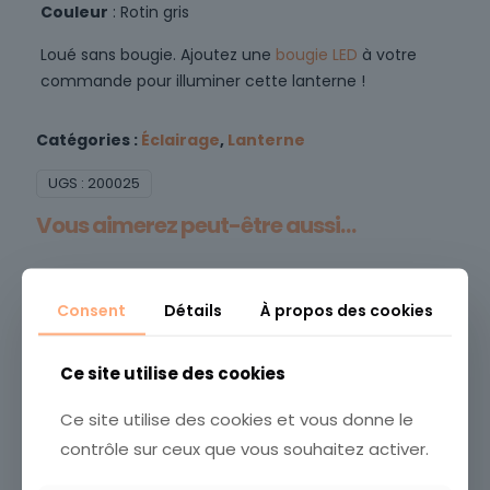
Couleur
: Rotin gris
Loué sans bougie. Ajoutez une
bougie LED
à votre
commande pour illuminer cette lanterne !
Catégories :
Éclairage
,
Lanterne
UGS :
200025
Vous aimerez peut-être aussi…
Consent
Détails
À propos des cookies
Ce site utilise des cookies
Ce site utilise des cookies et vous donne le
contrôle sur ceux que vous souhaitez activer.