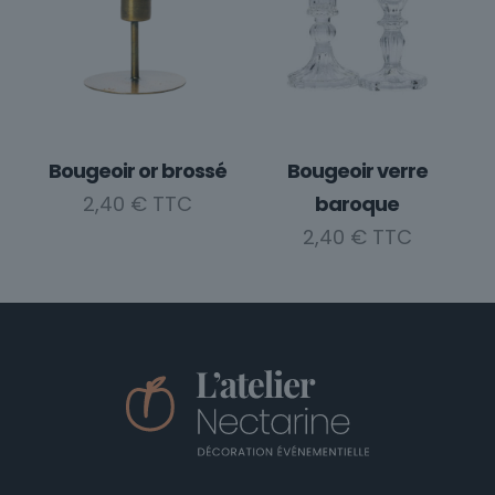
plusieurs
variations.
Les
options
peuvent
être
choisies
Bougeoir or brossé
Bougeoir verre
sur
2,40
€
baroque
la
2,40
€
page
du
produit