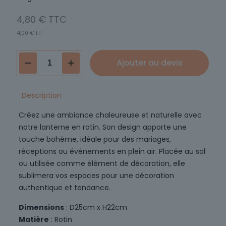
4,80
€
4,00
€
HT
quantité
Ajouter au devis
de
Lanterne
rotin
Description
ovale
Créez une ambiance chaleureuse et naturelle avec
notre lanterne en rotin. Son design apporte une
touche bohème, idéale pour des mariages,
réceptions ou événements en plein air. Placée au sol
ou utilisée comme élément de décoration, elle
sublimera vos espaces pour une décoration
authentique et tendance.
Dimensions
: D25cm x H22cm
Matière
: Rotin