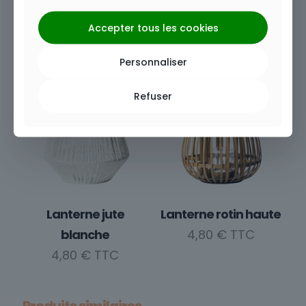
Bougie cylindre LED
Lanterne bambou
0,90
€
blanche
Accepter tous les cookies
4,80
€
Personnaliser
Refuser
Lanterne jute
Lanterne rotin haute
blanche
4,80
€
4,80
€
Produits similaires