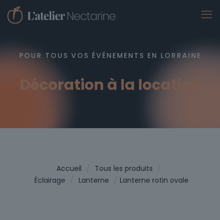
POUR TOUS VOS ÉVÉNEMENTS EN LORRAINE
Décoration à la location
Accueil
/
Tous les produits
/
Éclairage
/
Lanterne
/
Lanterne rotin ovale