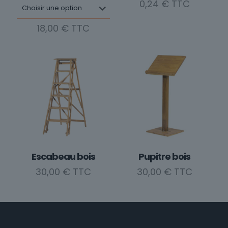
0,24
€
18,00
€
Ce
produit
a
plusieurs
variations.
Les
options
peuvent
être
choisies
Escabeau bois
Pupitre bois
sur
30,00
€
30,00
€
la
page
du
produit