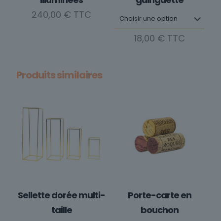
240,00
€
18,00
€
Ce
produit
Produits similaires
a
plusieurs
variations.
Les
options
peuvent
être
choisies
sur
la
Sellette dorée multi-
Porte-carte en
page
du
taille
bouchon
produit