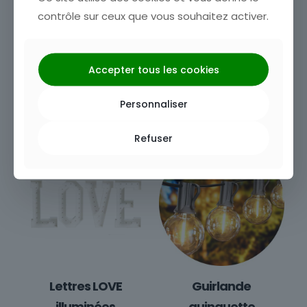
contrôle sur ceux que vous souhaitez activer.
Accepter tous les cookies
Neon Better
Néon Happy Birthday
Together
12,00
€
Personnaliser
12,00
€
Refuser
Lettres LOVE
Guirlande
illuminées
guinguette