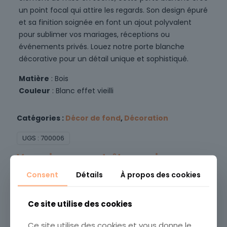
un point focal qui attire les regards. Son design épuré
et sa finition soignée en font un ajout polyvalent
pour sublimer vos mariages, réceptions ou
événements privés. Louez notre porte blanche
décorative pour un détail unique et sophistiqué.
Matière
: Bois
Couleur
: Blanc effet vieilli
Catégories :
Décor de fond
,
Décoration
UGS :
700006
Vous aimerez peut-être aussi…
Consent
Détails
À propos des cookies
Ce site utilise des cookies
Ce site utilise des cookies et vous donne le