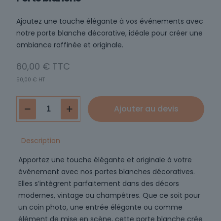
Ajoutez une touche élégante à vos événements avec
notre porte blanche décorative, idéale pour créer une
ambiance raffinée et originale.
60,00
€
50,00
€
HT
quantité
Ajouter au devis
de
Porte
blanche
Description
Apportez une touche élégante et originale à votre
événement avec nos portes blanches décoratives.
Elles s’intègrent parfaitement dans des décors
modernes, vintage ou champêtres. Que ce soit pour
un coin photo, une entrée élégante ou comme
élément de mise en scène, cette porte blanche crée