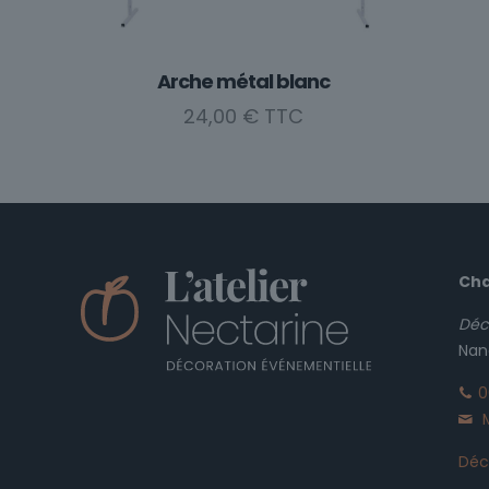
Arche métal blanc
24,00
€
Cha
Déc
Nan
0
M
Déco