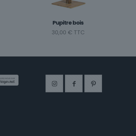
produit
Pupitre bois
30,00
€