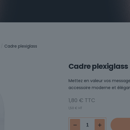
/
Cadre plexiglass
Cadre plexiglass
Mettez en valeur vos messages
accessoire moderne et élégan
1,80
€
1,50
€
HT
quantité
de