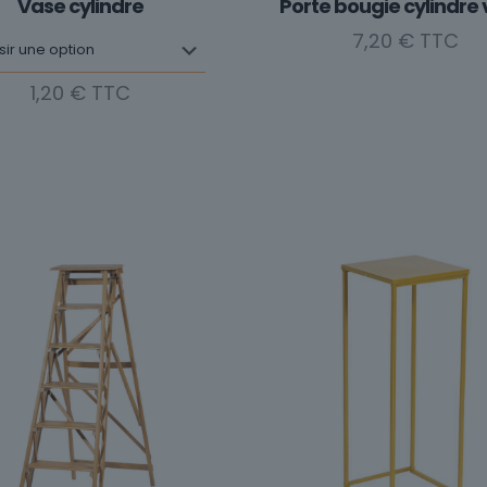
Vase cylindre
Porte bougie cylindre 
7,20
€
1,20
€
Ce
produit
a
plusieurs
variations.
Les
options
peuvent
être
choisies
sur
la
page
du