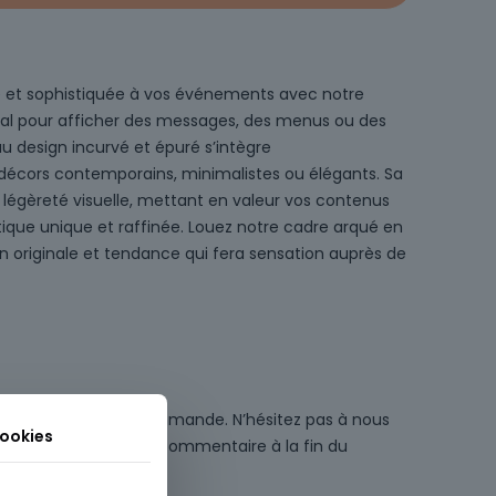
 et sophistiquée à vos événements avec notre
déal pour afficher des messages, des menus ou des
u design incurvé et épuré s’intègre
cors contemporains, minimalistes ou élégants. Sa
 légèreté visuelle, mettant en valeur vos contenus
ique unique et raffinée. Louez notre cadre arqué en
n originale et tendance qui fera sensation auprès de
sés disponibles sur commande. N’hésitez pas à nous
cookies
ations ou ajoutez un commentaire à la fin du
vis.