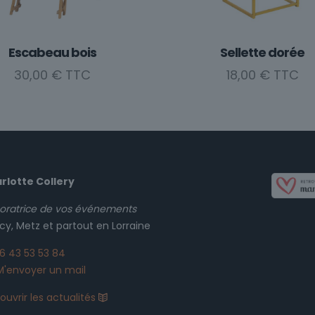
produit
Escabeau bois
Sellette dorée
30,00
€
18,00
€
rlotte Collery
oratrice de vos événements
cy, Metz et partout en Lorraine
6 43 53 53 84
'envoyer un mail
uvrir les actualités