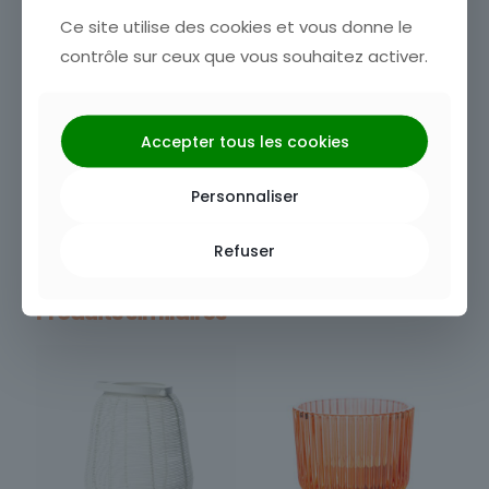
Ce site utilise des cookies et vous donne le
Dimensions
: 10m
Couleur
contrôle sur ceux que vous souhaitez activer.
: Blanc chaud
Loué avec piles
Accepter tous les cookies
Catégories :
Éclairage
,
Guirlande
Personnaliser
UGS :
400017
Vous aimerez peut-être aussi…
Refuser
Produits similaires