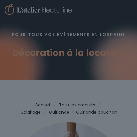
POUR TOUS VOS ÉVÉNEMENTS EN LORRAINE
Décoration à la location
Accueil
/
Tous les produits
/
Éclairage
/
Guirlande
/
Guirlande bouchon