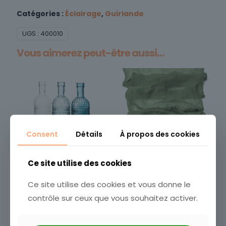
Catégories :
Éclairage
,
Guirlande
UGS :
400010
Vous aimerez peut-être aussi…
Consent
Détails
À propos des cookies
Ce site utilise des cookies
Bouteille relief
Chemin de table
Ce site utilise des cookies et vous donne le
1,20
€
plissé
contrôle sur ceux que vous souhaitez activer.