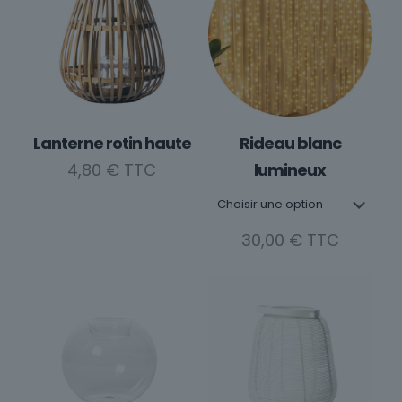
Lanterne rotin haute
Rideau blanc
4,80
€
lumineux
30,00
€
Ce
produit
a
plusieurs
variations.
Les
options