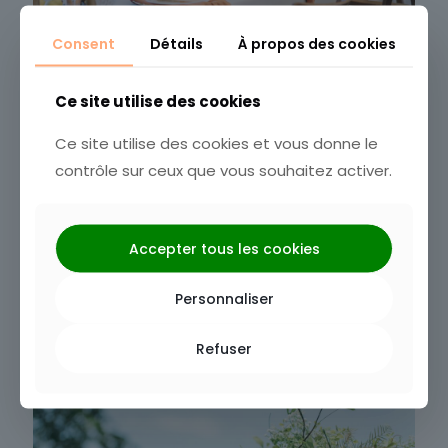
Consent
Détails
À propos des cookies
Ce site utilise des cookies
Ce site utilise des cookies et vous donne le
2 janvier 2025
contrôle sur ceux que vous souhaitez activer.
Mariage terracotta : Louez
votre décoration !
Accepter tous les cookies
Pour un mariage à petit prix : Découvrez toutes
les décorations thème terracotta disponibles à
Personnaliser
la location !
Refuser
35
Lire plus