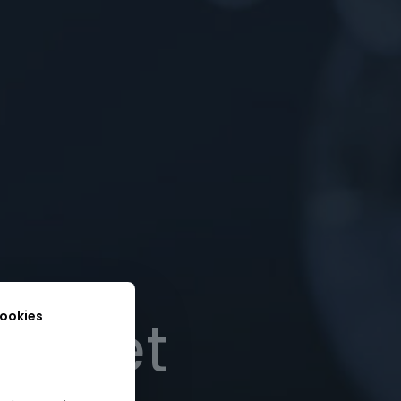
uri et
cookies