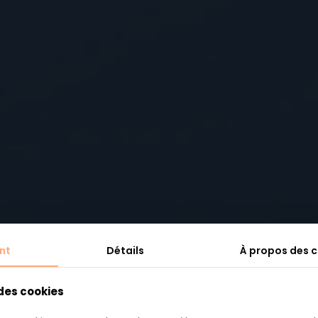
niversaire fle
nt
Détails
À propos des 
 des cookies