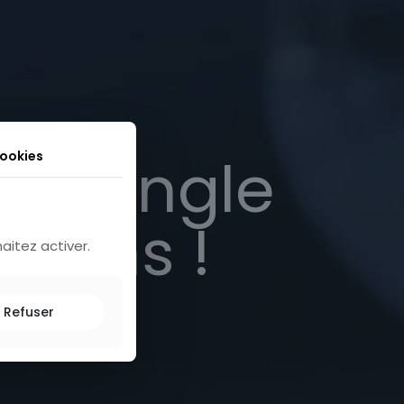
la jungle
cookies
rçons !
aitez activer.
Refuser