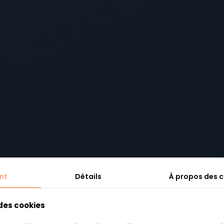
2 : Une décor
nt
Détails
À propos des 
ariage thè
 des cookies