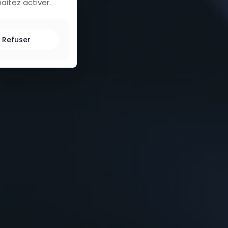
aitez activer.
ta !
Refuser