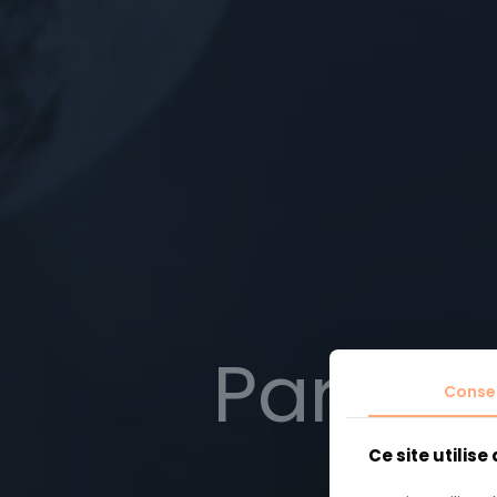
Partie 
Conse
m
Ce site utilise