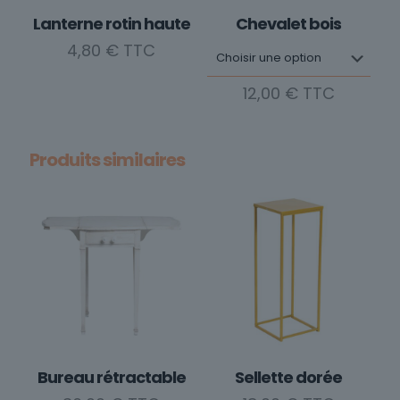
choisies
Lanterne rotin haute
Chevalet bois
sur
4,80
€
la
page
12,00
€
du
Ce
produit
produit
Produits similaires
a
plusieurs
variations.
Les
options
peuvent
être
choisies
sur
la
Bureau rétractable
Sellette dorée
page
du