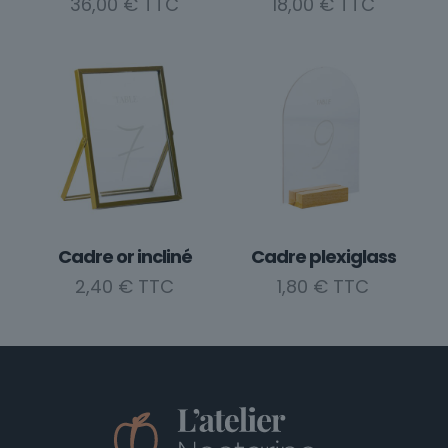
36,00
€
18,00
€
produit
Cadre or incliné
Cadre plexiglass
2,40
€
1,80
€