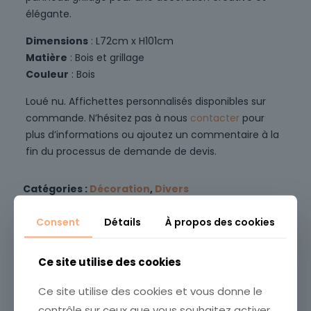
élégante.
Dimensions
: L72cm x H101cm
Matière
: Bois et grillage
Couleur
: Bois
Loué nu. Affichettes personnalisés disponibles sur
commande. N’hésitez pas à nous
contacter
pour
plus d’informations ou ajoutez un commentaire à la
fin du processus de demande de devis.
Catégories :
Décoration
,
Divers
UGS :
700031
Consent
Détails
À propos des cookies
Vous aimerez peut-être aussi…
Ce site utilise des cookies
Ce site utilise des cookies et vous donne le
contrôle sur ceux que vous souhaitez activer.