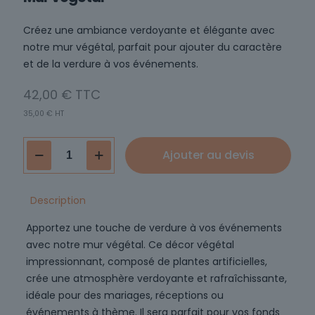
Créez une ambiance verdoyante et élégante avec
notre mur végétal, parfait pour ajouter du caractère
et de la verdure à vos événements.
42,00
€
35,00
€
HT
quantité
Ajouter au devis
de
Mur
végétal
Description
Apportez une touche de verdure à vos événements
avec notre mur végétal. Ce décor végétal
impressionnant, composé de plantes artificielles,
crée une atmosphère verdoyante et rafraîchissante,
idéale pour des mariages, réceptions ou
événements à thème. Il sera parfait pour vos fonds