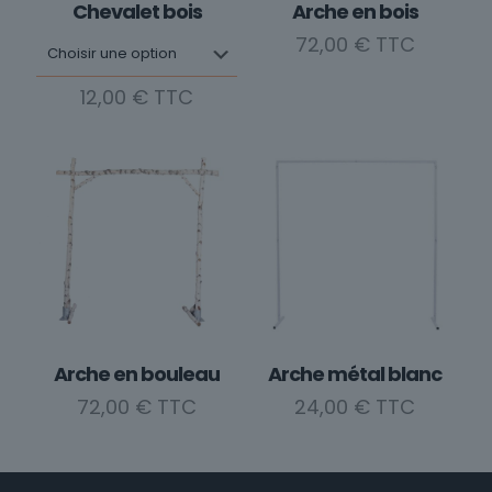
Chevalet bois
Arche en bois
72,00
€
12,00
€
Ce
produit
a
plusieurs
variations.
Les
options
peuvent
être
choisies
Arche en bouleau
Arche métal blanc
sur
72,00
€
24,00
€
la
page
du