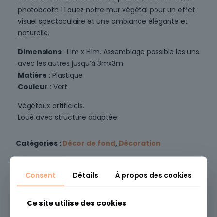
photobooth ! Louez notre mur végétal pour un effet
visuel spectaculaire et une ambiance élégante et
naturelle.
Dimensions
: L1m x H1m. Assemblage possible les uns
avec les autres jusqu’à 3mx3m.
Matière
: Plastique
Couleur
: Vert
Végétaux artificiels.
Loué avec structure adaptée.
Catégories :
Décor de fond
,
Décoration
UGS :
700022
Consent
Détails
À propos des cookies
Vous aimerez peut-être aussi…
Ce site utilise des cookies