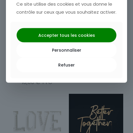
Ce site utilise des cookies et vous donne le
contrôle sur ceux que vous souhaitez activer.
Accepter tous les cookies
Guirlande
Néon Happy Birthday
Personnaliser
guinguette
12,00
€
Refuser
18,00
€
Ce
produit
a
plusieurs
variations.
Les