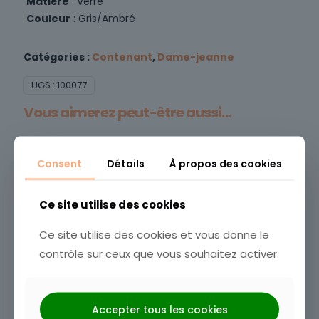
Matière
: Verre
Couleur
: Gris/Ambré
Catégories :
Contenant
,
Dame-jeanne
UGS :
100077
Vous aimerez peut-être aussi…
Consent
Détails
À propos des cookies
Ce site utilise des cookies
Ce site utilise des cookies et vous donne le
contrôle sur ceux que vous souhaitez activer.
Vase bouteille
Dame-jeanne M
PAPAYE
Ambré
Accepter tous les cookies