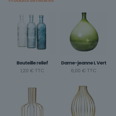
a
plusieurs
variations.
Les
options
peuvent
être
choisies
sur
la
Bouteille relief
Dame-jeanne L Vert
page
du
1,20
€
6,00
€
produit