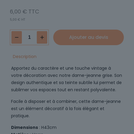
6,00
€
5,00
€
HT
quantité
Ajouter au devis
de
Dame-
jeanne
Description
L
Apportez du caractère et une touche vintage à
Gris
votre décoration avec notre dame-jeanne grise. Son
design authentique et sa teinte subtile lui permet de
sublimer vos espaces tout en restant polyvalente.
Facile à disposer et à combiner, cette dame-jeanne
est un élément décoratif à la fois élégant et
pratique.
Dimensions
: H43cm