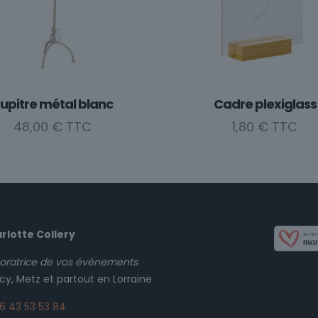
upitre métal blanc
Cadre plexiglass
48,00
€
1,80
€
rlotte Collery
oratrice de vos événements
cy, Metz et partout en Lorraine
6 43 53 53 84