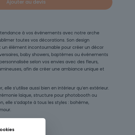
Ajouter au devis
t tendance à vos événements avec notre arche
ublimer toutes vos décorations. Son design
it un élément incontournable pour créer un décor
niversaires, baby showers, baptêmes ou événements
 personnalisée selon vos envies avec des fleurs,
 lumineuses, afin de créer une ambiance unique et
r, elle s’utilise aussi bien en intérieur qu’en extérieur.
émonie laïque, structure pour photobooth ou
, elle s’adapte à tous les styles : bohème,
mour.
0cm
cookies