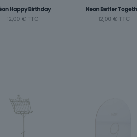
éon Happy Birthday
Neon Better Togeth
12,00
€
12,00
€