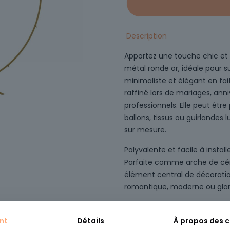
Description
Apportez une touche chic e
métal ronde or, idéale pour s
minimaliste et élégant en fa
raffiné lors de mariages, an
professionnels. Elle peut être
ballons, tissus ou guirlandes
sur mesure.
Polyvalente et facile à installe
Parfaite comme arche de cér
élément central de décoration
romantique, moderne ou gla
Dimensions
: L220cm x H22
Matière
: Métal
nt
Détails
À propos des 