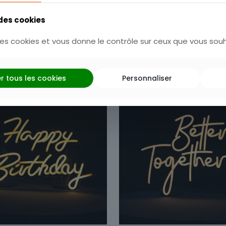
Couleur
: Doré
 des cookies
Catégories :
Arche
,
Décorat
 des cookies et vous donne le contrôle sur ceux que vous souh
UGS :
700042
r tous les cookies
Personnaliser